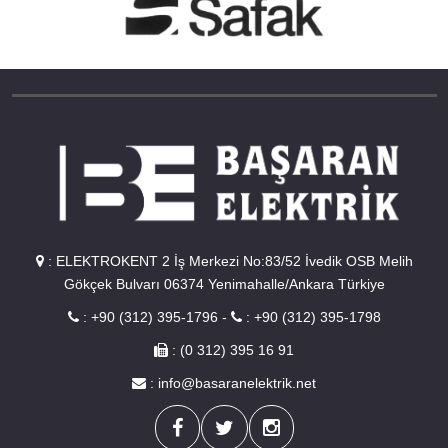
:
ELEKTROKENT 2 İş Merkezi No:83/52 İvedik OSB Melih
Gökçek Bulvarı 06374 Yenimahalle/Ankara Türkiye
:
+90 (312) 395-1796
-
:
+90 (312) 395-1798
: (0 312) 395 16 91
:
info@basaranelektrik.net