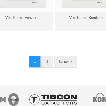
Viko Karre - Veavien
Viko Karre - Komitatör
1
2
Sonraki >